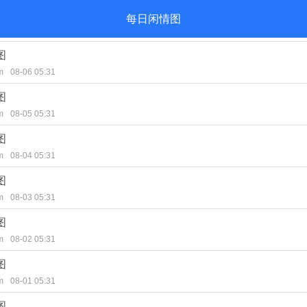
每日闲情图
图
m
08-06 05:31
图
m
08-05 05:31
图
m
08-04 05:31
图
m
08-03 05:31
图
m
08-02 05:31
图
m
08-01 05:31
图