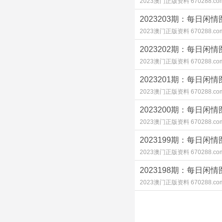
2023澳门正版资料 670288.co
2023203期：每日闲情
2023澳门正版资料 670288.co
2023202期：每日闲情
2023澳门正版资料 670288.co
2023201期：每日闲情
2023澳门正版资料 670288.co
2023200期：每日闲情
2023澳门正版资料 670288.co
2023199期：每日闲情
2023澳门正版资料 670288.co
2023198期：每日闲情
2023澳门正版资料 670288.co