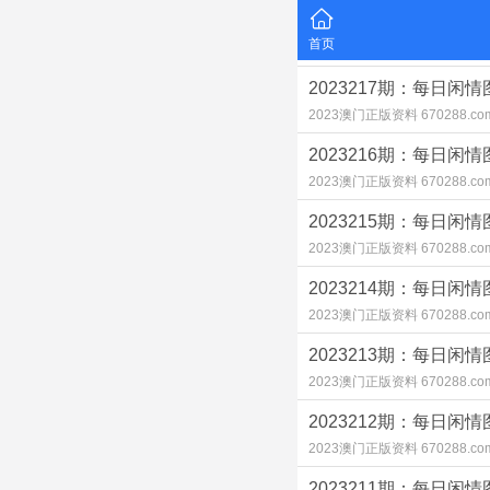
首页
2023217期：每日闲情
2023澳门正版资料 670288.co
2023216期：每日闲情
2023澳门正版资料 670288.co
2023215期：每日闲情
2023澳门正版资料 670288.co
2023214期：每日闲情
2023澳门正版资料 670288.co
2023213期：每日闲情
2023澳门正版资料 670288.co
2023212期：每日闲情
2023澳门正版资料 670288.co
2023211期：每日闲情